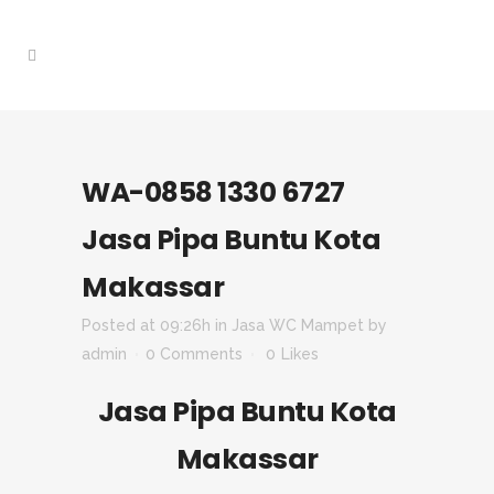
WA-0858 1330 6727
Jasa Pipa Buntu Kota
Makassar
Posted at 09:26h
in
Jasa WC Mampet
by
admin
0 Comments
0
Likes
Jasa Pipa Buntu Kota
Makassar